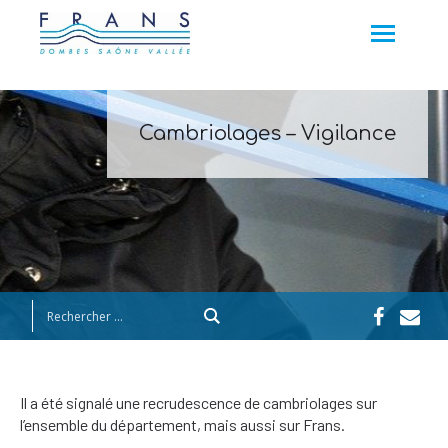
Aller au contenu
Cambriolages – Vigilance
Faceboo
Email
Il a été signalé une recrudescence de cambriolages sur
l’ensemble du département, mais aussi sur Frans.