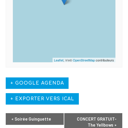
Leaflet
, \r\n©
OpenStreetMap
contributeurs
+ GOOGLE AGENDA
+ EXPORTER VERS ICAL
«
Soirée Guinguette
CONCERT GRATUIT-
The Yellbows
»